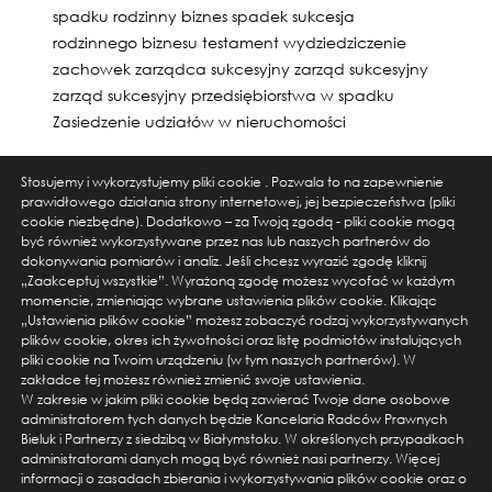
spadku
rodzinny biznes
spadek
sukcesja
rodzinnego biznesu
testament
wydziedziczenie
zachowek
zarządca sukcesyjny
zarząd sukcesyjny
zarząd sukcesyjny przedsiębiorstwa w spadku
Zasiedzenie udziałów w nieruchomości
Stosujemy i wykorzystujemy pliki cookie . Pozwala to na zapewnienie
prawidłowego działania strony internetowej, jej bezpieczeństwa (pliki
cookie niezbędne). Dodatkowo – za Twoją zgodą - pliki cookie mogą
być również wykorzystywane przez nas lub naszych partnerów do
dokonywania pomiarów i analiz. Jeśli chcesz wyrazić zgodę kliknij
„Zaakceptuj wszystkie”. Wyrażoną zgodę możesz wycofać w każdym
momencie, zmieniając wybrane ustawienia plików cookie. Klikając
„Ustawienia plików cookie” możesz zobaczyć rodzaj wykorzystywanych
plików cookie, okres ich żywotności oraz listę podmiotów instalujących
ul. Warszawska 14 lok. 3, 15-063 Białystok
pliki cookie na Twoim urządzeniu (w tym naszych partnerów). W
tel. +48 856674550, email: kancelaria@bieluk.pl
zakładce tej możesz również zmienić swoje ustawienia.
W zakresie w jakim pliki cookie będą zawierać Twoje dane osobowe
administratorem tych danych będzie Kancelaria Radców Prawnych
ul. Karolkowa 28/114, 01-207 Warszawa
Bieluk i Partnerzy z siedzibą w Białymstoku. W określonych przypadkach
tel. +48 666555454, email: kancelaria@bieluk.pl
administratorami danych mogą być również nasi partnerzy. Więcej
informacji o zasadach zbierania i wykorzystywania plików cookie oraz o