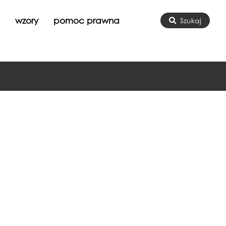
a
wzory
pomoc prawna
Szukaj