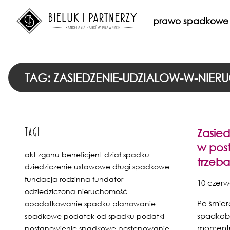
prawo spadkowe
TAG: ZASIEDZENIE-UDZIALOW-W-NIE
Tagi
Zasie
w pos
akt zgonu
beneficjent
dział spadku
trzeb
dziedziczenie ustawowe
długi spadkowe
fundacja rodzinna
fundator
10 czerw
odziedziczona nieruchomość
Po śmier
opodatkowanie spadku
planowanie
spadkobi
spadkowe
podatek od spadku
podatki
momentu
postanowienie spadkowe
postępowanie