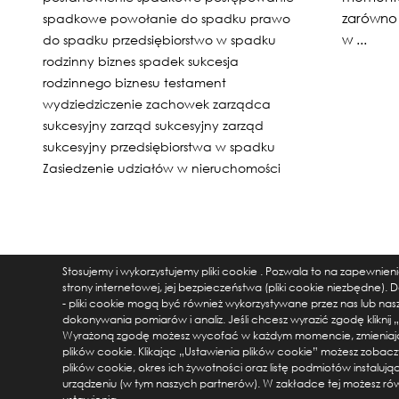
zarówno 
spadkowe
powołanie do spadku
prawo
w ...
do spadku
przedsiębiorstwo w spadku
rodzinny biznes
spadek
sukcesja
rodzinnego biznesu
testament
wydziedziczenie
zachowek
zarządca
sukcesyjny
zarząd sukcesyjny
zarząd
sukcesyjny przedsiębiorstwa w spadku
Zasiedzenie udziałów w nieruchomości
Stosujemy i wykorzystujemy pliki cookie . Pozwala to na zapewnie
strony internetowej, jej bezpieczeństwa (pliki cookie niezbędne)
- pliki cookie mogą być również wykorzystywane przez nas lub na
dokonywania pomiarów i analiz. Jeśli chcesz wyrazić zgodę kliknij 
Wyrażoną zgodę możesz wycofać w każdym momencie, zmieniaj
plików cookie. Klikając „Ustawienia plików cookie” możesz zobac
plików cookie, okres ich żywotności oraz listę podmiotów instalują
urządzeniu (w tym naszych partnerów). W zakładce tej możesz rów