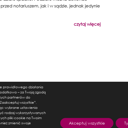
przed notariuszem, jak i w sądzie, jednak jedynie
czytaj więcej
nie prawidłowego działania
. Dodatkowo – za Twoją zgodą
szych partnerów do
„Zaakceptuj wszystkie”.
ąc wybrane ustawienia
zyć rodzaj wykorzystywanych
cych pliki cookie na Twoim
Akceptuj wszystkie
T
nież zmienić swoje