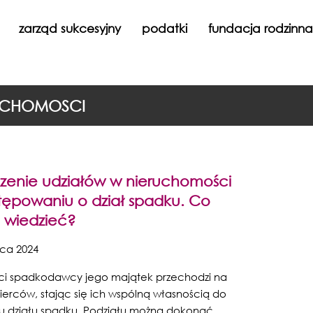
zarząd sukcesyjny
podatki
fundacja rodzinn
RUCHOMOSCI
dzenie udziałów w nieruchomości
tępowaniu o dział spadku. Co
a wiedzieć?
ca 2024
ci spadkodawcy jego majątek przechodzi na
erców, stając się ich wspólną własnością do
 działu spadku. Podziału można dokonać