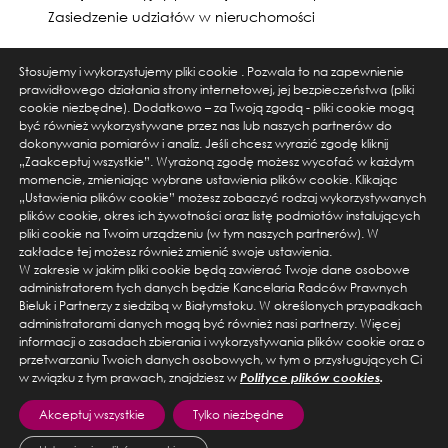
Zasiedzenie udziałów w nieruchomości
Stosujemy i wykorzystujemy pliki cookie . Pozwala to na zapewnienie
prawidłowego działania strony internetowej, jej bezpieczeństwa (pliki
cookie niezbędne). Dodatkowo – za Twoją zgodą - pliki cookie mogą
być również wykorzystywane przez nas lub naszych partnerów do
dokonywania pomiarów i analiz. Jeśli chcesz wyrazić zgodę kliknij
„Zaakceptuj wszystkie”. Wyrażoną zgodę możesz wycofać w każdym
momencie, zmieniając wybrane ustawienia plików cookie. Klikając
„Ustawienia plików cookie” możesz zobaczyć rodzaj wykorzystywanych
plików cookie, okres ich żywotności oraz listę podmiotów instalujących
ul. Warszawska 14 lok. 3, 15-063 Białystok
pliki cookie na Twoim urządzeniu (w tym naszych partnerów). W
tel. +48 856674550, email: kancelaria@bieluk.pl
zakładce tej możesz również zmienić swoje ustawienia.
W zakresie w jakim pliki cookie będą zawierać Twoje dane osobowe
administratorem tych danych będzie Kancelaria Radców Prawnych
ul. Karolkowa 28/114, 01-207 Warszawa
Bieluk i Partnerzy z siedzibą w Białymstoku. W określonych przypadkach
tel. +48 666555454, email: kancelaria@bieluk.pl
administratorami danych mogą być również nasi partnerzy. Więcej
informacji o zasadach zbierania i wykorzystywania plików cookie oraz o
przetwarzaniu Twoich danych osobowych, w tym o przysługujących Ci
w związku z tym prawach, znajdziesz w
Polityce plików cookies
.
Akceptuj wszystkie
Tylko niezbędne
© 2026 Prawo do spadku. Wszelkie prawa zastrzeżone.