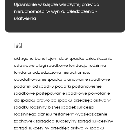
Ujawnianie w księdze wieczystej praw do
nieruchomości w wyniku dziedziczenia -
ułatwienia
Tagi
akt zgonu
beneficjent
dział spadku
dziedziczenie
ustawowe
długi spadkowe
fundacja rodzinna
fundator
odziedziczona nieruchomość
opodatkowanie spadku
planowanie spadkowe
podatek od spadku
podatki
postanowienie
spadkowe
postępowanie spadkowe
powołanie
do spadku
prawo do spadku
przedsiębiorstwo w
spadku
rodzinny biznes
spadek
sukcesja
rodzinnego biznesu
testament
wydziedziczenie
zachowek
zarządca sukcesyjny
zarząd sukcesyjny
zarząd sukcesyjny przedsiębiorstwa w spadku