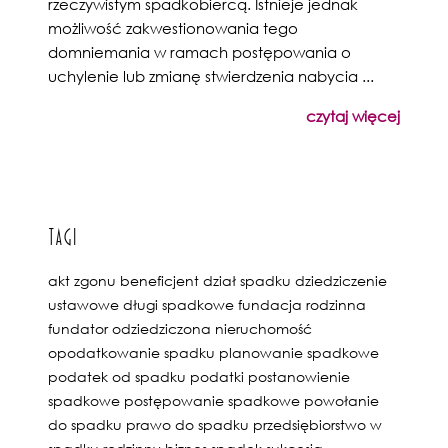
rzeczywistym spadkobiercą. Istnieje jednak
możliwość zakwestionowania tego
domniemania w ramach postępowania o
uchylenie lub zmianę stwierdzenia nabycia ...
czytaj więcej
Tagi
akt zgonu
beneficjent
dział spadku
dziedziczenie
ustawowe
długi spadkowe
fundacja rodzinna
fundator
odziedziczona nieruchomość
opodatkowanie spadku
planowanie spadkowe
podatek od spadku
podatki
postanowienie
spadkowe
postępowanie spadkowe
powołanie
do spadku
prawo do spadku
przedsiębiorstwo w