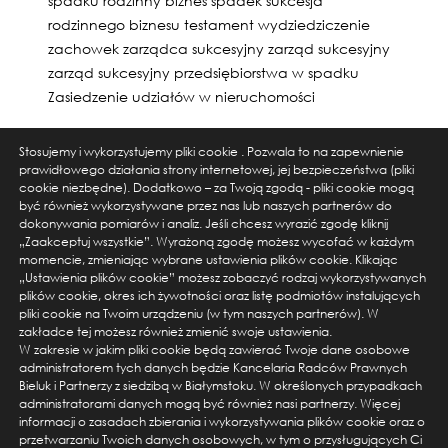
spadku
rodzinny biznes
spadek
sukcesja
rodzinnego biznesu
testament
wydziedziczenie
zachowek
zarządca sukcesyjny
zarząd sukcesyjny
zarząd sukcesyjny przedsiębiorstwa w spadku
Zasiedzenie udziałów w nieruchomości
Stosujemy i wykorzystujemy pliki cookie . Pozwala to na zapewnienie
prawidłowego działania strony internetowej, jej bezpieczeństwa (pliki
cookie niezbędne). Dodatkowo – za Twoją zgodą - pliki cookie mogą
być również wykorzystywane przez nas lub naszych partnerów do
dokonywania pomiarów i analiz. Jeśli chcesz wyrazić zgodę kliknij
„Zaakceptuj wszystkie”. Wyrażoną zgodę możesz wycofać w każdym
momencie, zmieniając wybrane ustawienia plików cookie. Klikając
„Ustawienia plików cookie” możesz zobaczyć rodzaj wykorzystywanych
plików cookie, okres ich żywotności oraz listę podmiotów instalujących
pliki cookie na Twoim urządzeniu (w tym naszych partnerów). W
ul. Warszawska 14 lok. 3, 15-063 Białystok
zakładce tej możesz również zmienić swoje ustawienia.
tel. +48 856674550, email: kancelaria@bieluk.pl
W zakresie w jakim pliki cookie będą zawierać Twoje dane osobowe
administratorem tych danych będzie Kancelaria Radców Prawnych
ul. Karolkowa 28/114, 01-207 Warszawa
Bieluk i Partnerzy z siedzibą w Białymstoku. W określonych przypadkach
administratorami danych mogą być również nasi partnerzy. Więcej
tel. +48 666555454, email: kancelaria@bieluk.pl
informacji o zasadach zbierania i wykorzystywania plików cookie oraz o
przetwarzaniu Twoich danych osobowych, w tym o przysługujących Ci