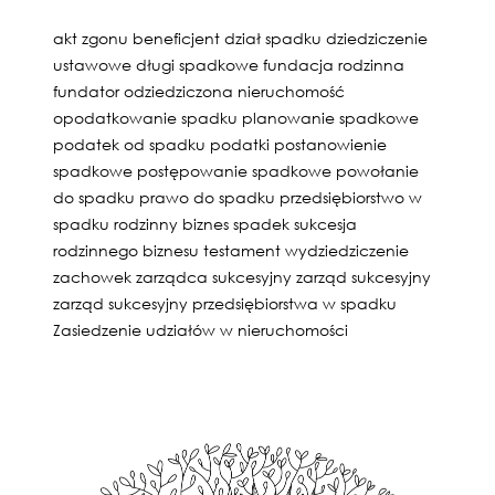
akt zgonu
beneficjent
dział spadku
dziedziczenie
ustawowe
długi spadkowe
fundacja rodzinna
fundator
odziedziczona nieruchomość
opodatkowanie spadku
planowanie spadkowe
podatek od spadku
podatki
postanowienie
spadkowe
postępowanie spadkowe
powołanie
do spadku
prawo do spadku
przedsiębiorstwo w
spadku
rodzinny biznes
spadek
sukcesja
rodzinnego biznesu
testament
wydziedziczenie
zachowek
zarządca sukcesyjny
zarząd sukcesyjny
zarząd sukcesyjny przedsiębiorstwa w spadku
Zasiedzenie udziałów w nieruchomości