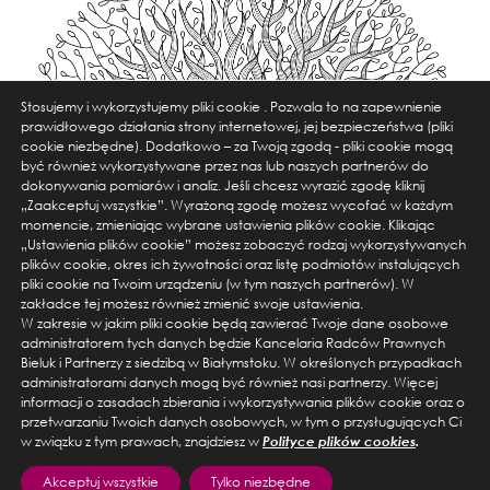
Stosujemy i wykorzystujemy pliki cookie . Pozwala to na zapewnienie
prawidłowego działania strony internetowej, jej bezpieczeństwa (pliki
cookie niezbędne). Dodatkowo – za Twoją zgodą - pliki cookie mogą
być również wykorzystywane przez nas lub naszych partnerów do
dokonywania pomiarów i analiz. Jeśli chcesz wyrazić zgodę kliknij
„Zaakceptuj wszystkie”. Wyrażoną zgodę możesz wycofać w każdym
momencie, zmieniając wybrane ustawienia plików cookie. Klikając
„Ustawienia plików cookie” możesz zobaczyć rodzaj wykorzystywanych
plików cookie, okres ich żywotności oraz listę podmiotów instalujących
pliki cookie na Twoim urządzeniu (w tym naszych partnerów). W
ul. Warszawska 14 lok. 3, 15-063 Białystok
zakładce tej możesz również zmienić swoje ustawienia.
tel. +48 856674550, email: kancelaria@bieluk.pl
W zakresie w jakim pliki cookie będą zawierać Twoje dane osobowe
administratorem tych danych będzie Kancelaria Radców Prawnych
ul. Karolkowa 28/114, 01-207 Warszawa
Bieluk i Partnerzy z siedzibą w Białymstoku. W określonych przypadkach
administratorami danych mogą być również nasi partnerzy. Więcej
tel. +48 666555454, email: kancelaria@bieluk.pl
informacji o zasadach zbierania i wykorzystywania plików cookie oraz o
przetwarzaniu Twoich danych osobowych, w tym o przysługujących Ci
w związku z tym prawach, znajdziesz w
Polityce plików cookies
.
Akceptuj wszystkie
Tylko niezbędne