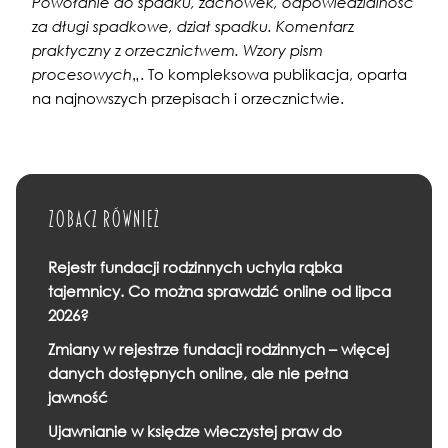
Powołanie do spadku, zachowek, odpowiedzialność
za długi spadkowe, dział spadku. Komentarz
praktyczny z orzecznictwem. Wzory pism
procesowych
„. To kompleksowa publikacja, oparta
na najnowszych przepisach i orzecznictwie.
Zobacz również
Rejestr fundacji rodzinnych uchyla rąbka
tajemnicy. Co można sprawdzić online od lipca
2026?
Zmiany w rejestrze fundacji rodzinnych – więcej
danych dostępnych online, ale nie pełna
jawność
Ujawnianie w księdze wieczystej praw do