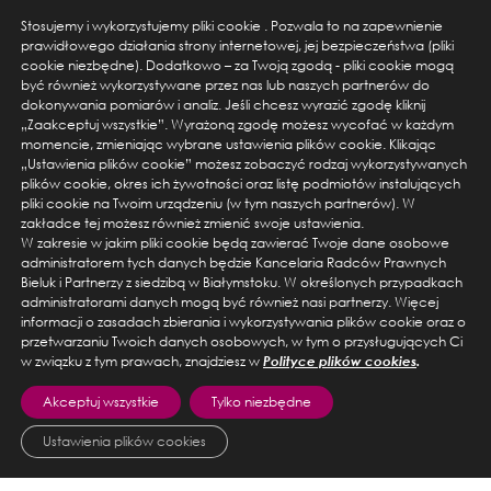
Stosujemy i wykorzystujemy pliki cookie . Pozwala to na zapewnienie
prawidłowego działania strony internetowej, jej bezpieczeństwa (pliki
cookie niezbędne). Dodatkowo – za Twoją zgodą - pliki cookie mogą
być również wykorzystywane przez nas lub naszych partnerów do
dokonywania pomiarów i analiz. Jeśli chcesz wyrazić zgodę kliknij
„Zaakceptuj wszystkie”. Wyrażoną zgodę możesz wycofać w każdym
momencie, zmieniając wybrane ustawienia plików cookie. Klikając
„Ustawienia plików cookie” możesz zobaczyć rodzaj wykorzystywanych
plików cookie, okres ich żywotności oraz listę podmiotów instalujących
pliki cookie na Twoim urządzeniu (w tym naszych partnerów). W
ul. Warszawska 14 lok. 3, 15-063 Białystok
zakładce tej możesz również zmienić swoje ustawienia.
tel. +48 856674550, email: kancelaria@bieluk.pl
W zakresie w jakim pliki cookie będą zawierać Twoje dane osobowe
administratorem tych danych będzie Kancelaria Radców Prawnych
ul. Karolkowa 28/114, 01-207 Warszawa
Bieluk i Partnerzy z siedzibą w Białymstoku. W określonych przypadkach
administratorami danych mogą być również nasi partnerzy. Więcej
tel. +48 666555454, email: kancelaria@bieluk.pl
informacji o zasadach zbierania i wykorzystywania plików cookie oraz o
przetwarzaniu Twoich danych osobowych, w tym o przysługujących Ci
w związku z tym prawach, znajdziesz w
Polityce plików cookies
.
Akceptuj wszystkie
Tylko niezbędne
Ustawienia plików cookies
© 2026 Prawo do spadku. Wszelkie prawa zastrzeżone.
Polityka Cookies
Ustawienia Cookies