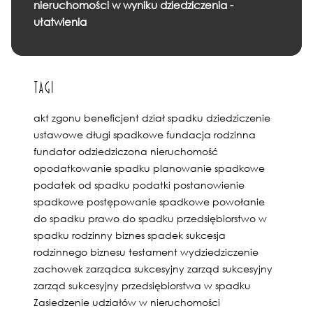
nieruchomości w wyniku dziedziczenia -
ułatwienia
Tagi
akt zgonu
beneficjent
dział spadku
dziedziczenie
ustawowe
długi spadkowe
fundacja rodzinna
fundator
odziedziczona nieruchomość
opodatkowanie spadku
planowanie spadkowe
podatek od spadku
podatki
postanowienie
spadkowe
postępowanie spadkowe
powołanie
do spadku
prawo do spadku
przedsiębiorstwo w
spadku
rodzinny biznes
spadek
sukcesja
rodzinnego biznesu
testament
wydziedziczenie
zachowek
zarządca sukcesyjny
zarząd sukcesyjny
zarząd sukcesyjny przedsiębiorstwa w spadku
Zasiedzenie udziałów w nieruchomości